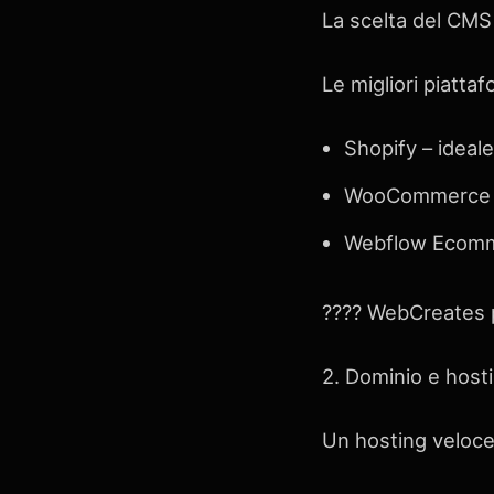
La scelta del CMS 
Le migliori piatta
Shopify – ideal
WooCommerce (Wo
Webflow Ecomme
???? WebCreates pu
2. Dominio e host
Un hosting veloce 