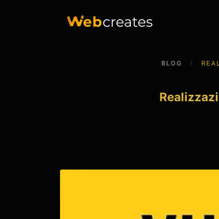
BLOG
/
REA
Realizzaz