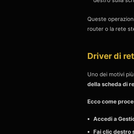
destro sulla sche
Queste operazioni 
router o la rete s
Driver di r
Uno dei motivi più
della scheda di re
Ecco come proce
Accedi a Gestio
Fai clic destro 