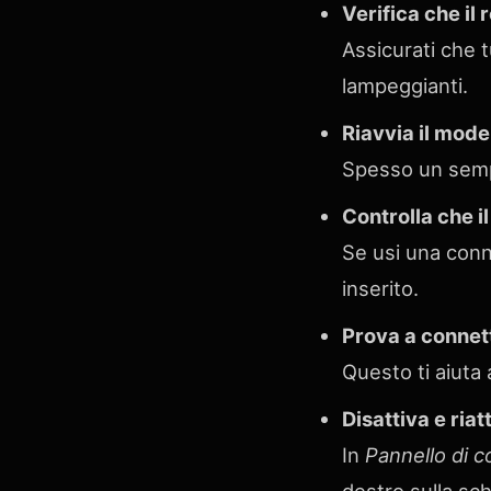
Verifica che il
Assicurati che t
lampeggianti.
Riavvia il mode
Spesso un sempli
Controlla che i
Se usi una conn
inserito.
Prova a connett
Questo ti aiuta 
Disattiva e riat
In
Pannello di c