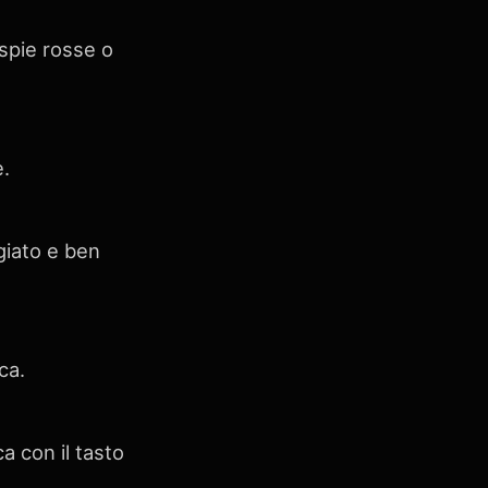
 spie rosse o
e.
giato e ben
ca.
cca con il tasto