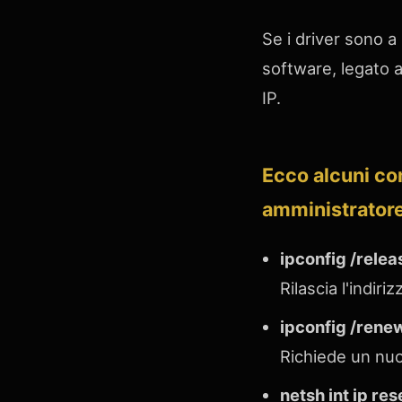
Se i driver sono a
software, legato a
IP.
Ecco alcuni co
amministratore
ipconfig /relea
Rilascia l'indir
ipconfig /rene
Richiede un nuov
netsh int ip res